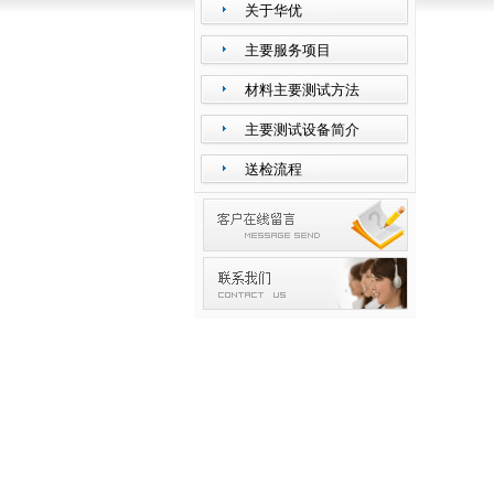
关于华优
主要服务项目
材料主要测试方法
主要测试设备简介
送检流程