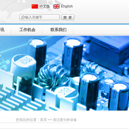
中文版
English
时讯
工作机会
联系我们
您现在的位置：
首页
>> 清洁度分析设备